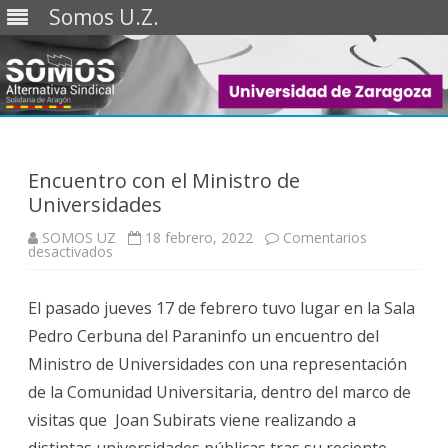
Somos U.Z.
Saltar
al
contenido
Encuentro con el Ministro de
Universidades
SOMOS UZ
18 febrero, 2022
Comentarios
en
desactivados
Encuentro
con
el
El pasado jueves 17 de febrero tuvo lugar en la Sala
Ministro
de
Pedro Cerbuna del Paraninfo un encuentro del
Universidades
Ministro de Universidades con una representación
de la Comunidad Universitaria, dentro del marco de
visitas que Joan Subirats viene realizando a
distintas universidades públicas tras su reciente