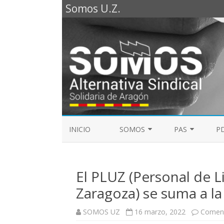
Somos U.Z.
INICIO
SOMOS
PAS
PD
REPRESENTANTES SOMOS PTGAS
GUÍA LABORAL D
2023
El PLUZ (Personal de 
MESA DE PAS
REPRESENTANTES SOMOS PDI
Zaragoza) se suma a la
ELECCIONES SINDICALES 2023
SOMOS UZ
16 marzo, 2022
Coment