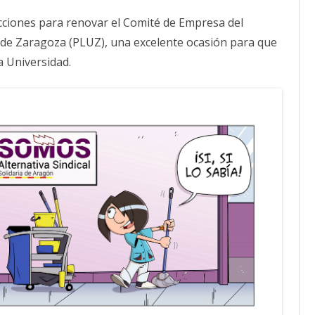
PLUZ
(Personal
CALENDARIO
cciones para renovar el Comité de Empresa del
de
Limpieza
ACTUALIDAD
 de Zaragoza (PLUZ), una excelente ocasión para que
Universidad
AFILIACIÓN
de
a Universidad.
PUBLICACIONES
Zaragoza)
se
suma
IMÁGENES FEMINISTAS
a
la
mayoría
MUJERES DE LA INTERSINDICAL
de
la
Universidad