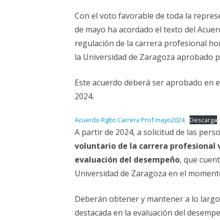
ELECCIONES UZ 2015
Con el voto favorable de toda la repres
FEMINISMO E IGUALDAD
de mayo ha acordado el texto del Acue
regulación de la carrera profesional ho
ESTATUTOS
la Universidad de Zaragoza aprobado p
Este acuerdo deberá ser aprobado en e
2024.
Acuerdo Rglto Carrera Prof mayo2024
Descarga
A partir de 2024, a solicitud de las pe
voluntario de la carrera profesional 
evaluación del desempeño
, que cuen
Universidad de Zaragoza en el momento 
Deberán obtener y mantener a lo largo d
destacada en la evaluación del desemp