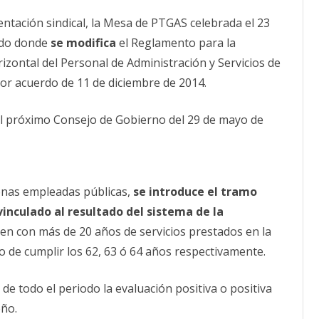
el
último
CALENDARIO
entación sindical, la Mesa de PTGAS celebrada el 23
requisito
para
ACTUALIDAD
rdo donde
se modifica
la
el Reglamento para la
AFILIACIÓN
Carrera
rizontal del Personal de Administración y Servicios de
PUBLICACIONES
Profesional
del
or acuerdo de 11 de diciembre de 2014.
PTGAS
IMÁGENES FEMINISTAS
l próximo Consejo de Gobierno del 29 de mayo de
MUJERES DE LA INTERSINDICAL
rsonas empleadas públicas,
se introduce el tramo
vinculado al resultado del sistema de la
ten con más de 20 años de servicios prestados en la
de cumplir los 62, 63 ó 64 años respectivamente.
e todo el periodo la evaluación positiva o positiva
eño.