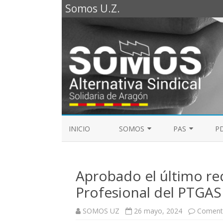
Somos U.Z.
INICIO
SOMOS
PAS
PD
REPRESENTANTES SOMOS PTGAS
GUÍA LABORAL D
2023
Aprobado el último req
MESA DE PAS
REPRESENTANTES SOMOS PDI
Profesional del PTGAS
ELECCIONES SINDICALES 2023
SOMOS UZ
26 mayo, 2024
Comenta