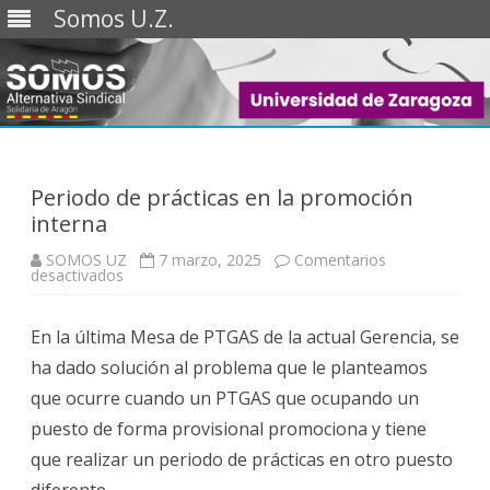
Somos U.Z.
Saltar
al
contenido
Periodo de prácticas en la promoción
interna
SOMOS UZ
7 marzo, 2025
Comentarios
en
desactivados
Periodo
de
prácticas
En la última Mesa de PTGAS de la actual Gerencia, se
en
la
ha dado solución al problema que le planteamos
promoción
interna
que ocurre cuando un PTGAS que ocupando un
puesto de forma provisional promociona y tiene
que realizar un periodo de prácticas en otro puesto
diferente.