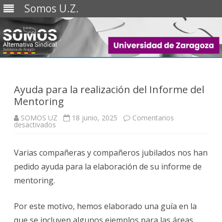
Somos U.Z.
Saltar
al
contenido
Ayuda para la realización del Informe del
Mentoring
SOMOS UZ
18 junio, 2025
Comentarios
en
desactivados
Ayuda
para
la
Varias compañeras y compañeros jubilados nos han
realización
del
pedido ayuda para la elaboración de su informe de
Informe
del
mentoring.
Mentoring
Por este motivo, hemos elaborado una guía en la
que se incluyen algunos ejemplos para las áreas