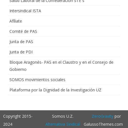
Salud Laboral de la Confederación STE´s
Intersindical ISTA
Afíliate
Comité de PAS
Junta de PAS
Junta de PDI
Bloque Aragonés- PAS en el Claustro y en el Consejo de
Gobierno
SOMOS movimientos sociales
Plataforma por la Dignidad de la Investigación UZ
Copyright 2015-
Somos U.Z.
ZeroGravity
por
2024
Alternativa Sindical
GalussoThemes.com