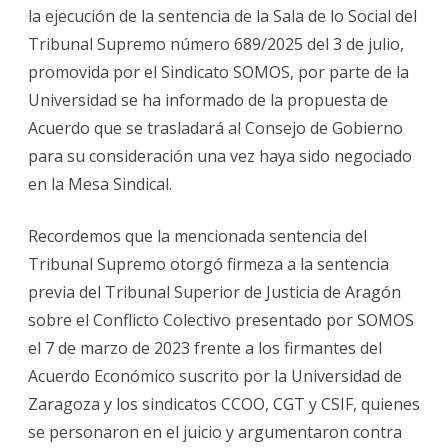
la
la ejecución de la sentencia de la Sala de lo Social del
sentencia
sobre
Tribunal Supremo número 689/2025 del 3 de julio,
quinquenios
del
promovida por el Sindicato SOMOS, por parte de la
profesorado
asociado
Universidad se ha informado de la propuesta de
que
prevé
Acuerdo que se trasladará al Consejo de Gobierno
realizar
la
para su consideración una vez haya sido negociado
Universidad
de
en la Mesa Sindical.
Zaragoza.
Recordemos que la mencionada sentencia del
Tribunal Supremo otorgó firmeza a la sentencia
previa del Tribunal Superior de Justicia de Aragón
sobre el Conflicto Colectivo presentado por SOMOS
el 7 de marzo de 2023 frente a los firmantes del
Acuerdo Económico suscrito por la Universidad de
Zaragoza y los sindicatos CCOO, CGT y CSIF, quienes
se personaron en el juicio y argumentaron contra