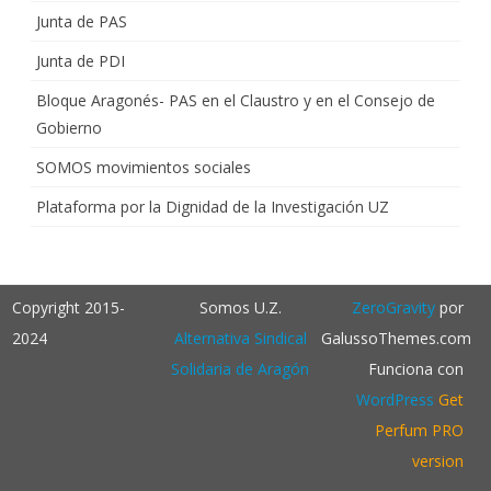
Junta de PAS
Junta de PDI
Bloque Aragonés- PAS en el Claustro y en el Consejo de
Gobierno
SOMOS movimientos sociales
Plataforma por la Dignidad de la Investigación UZ
Copyright 2015-
Somos U.Z.
ZeroGravity
por
2024
Alternativa Sindical
GalussoThemes.com
Solidaria de Aragón
Funciona con
WordPress
Get
Perfum PRO
version