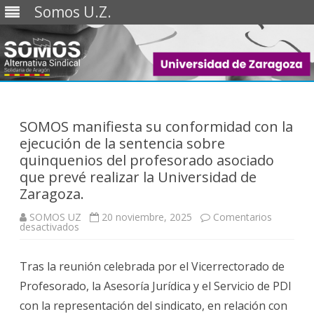
Somos U.Z.
Saltar
al
contenido
SOMOS manifiesta su conformidad con la
ejecución de la sentencia sobre
quinquenios del profesorado asociado
que prevé realizar la Universidad de
Zaragoza.
SOMOS UZ
20 noviembre, 2025
Comentarios
en
desactivados
SOMOS
manifiesta
su
Tras la reunión celebrada por el Vicerrectorado de
conformidad
con
Profesorado, la Asesoría Jurídica y el Servicio de PDI
la
ejecución
con la representación del sindicato, en relación con
de