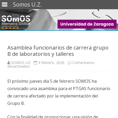
Somos U.Z.
Saltar
al
contenido
Asamblea funcionarios de carrera grupo
B de laboratorios y talleres
SOMOS UZ
4 febrero, 2026
Comentarios
en
desactivados
Asamblea
funcionarios
de
El próximo jueves día 5 de febrero SOMOS ha
carrera
grupo
convocado una asamblea para el PTGAS funcionario
B
de
de carrera afectado por la implementación del
laboratorios
y
Grupo B.
talleres
Con la finalidad de proporcionar una visión de