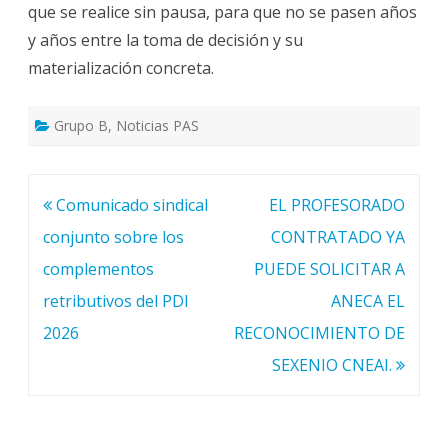
que se realice sin pausa, para que no se pasen años
y años entre la toma de decisión y su
materialización concreta.
Grupo B
,
Noticias PAS
Navegación
Comunicado sindical
EL PROFESORADO
de
conjunto sobre los
CONTRATADO YA
entradas
complementos
PUEDE SOLICITAR A
retributivos del PDI
ANECA EL
2026
RECONOCIMIENTO DE
SEXENIO CNEAI.