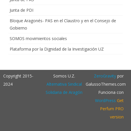
Junta de PDI
Bloque Aragonés- PAS en el Claustro y en el Consejo de
Gobierno
SOMOS movimientos sociales
Plataforma por la Dignidad de la Investigación UZ
Copyright 2015-
Somos U.Z.
ZeroGravity
por
2024
Alternativa Sindical
GalussoThemes.com
Solidaria de Aragón
Funciona con
WordPress
Get
Perfum PRO
version