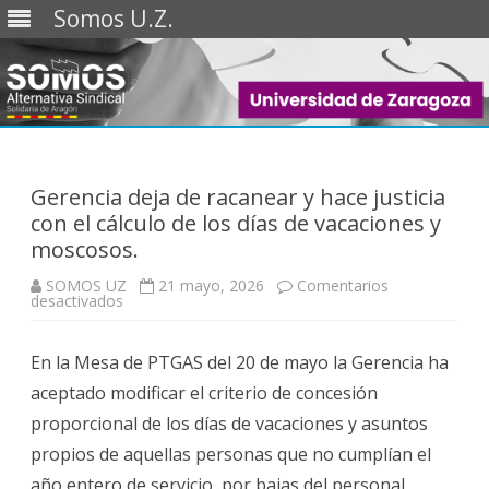
Somos U.Z.
Saltar
al
contenido
Gerencia deja de racanear y hace justicia
con el cálculo de los días de vacaciones y
moscosos.
SOMOS UZ
21 mayo, 2026
Comentarios
en
desactivados
Gerencia
deja
de
En la Mesa de PTGAS del 20 de mayo la Gerencia ha
racanear
y
aceptado modificar el criterio de concesión
hace
justicia
proporcional de los días de vacaciones y asuntos
con
el
propios de aquellas personas que no cumplían el
cálculo
de
año entero de servicio, por bajas del personal
los