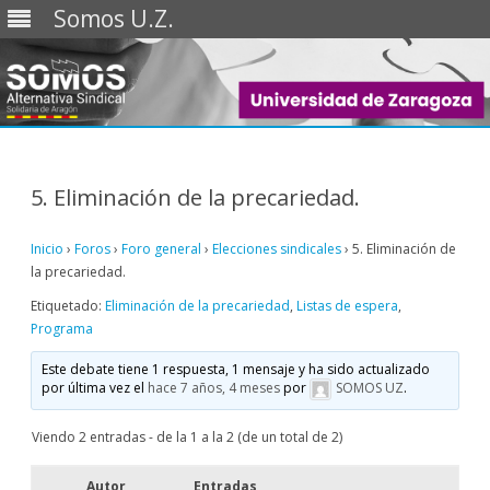
Somos U.Z.
Saltar
al
contenido
5. Eliminación de la precariedad.
Inicio
›
Foros
›
Foro general
›
Elecciones sindicales
›
5. Eliminación de
la precariedad.
Etiquetado:
Eliminación de la precariedad
,
Listas de espera
,
Programa
Este debate tiene 1 respuesta, 1 mensaje y ha sido actualizado
por última vez el
hace 7 años, 4 meses
por
SOMOS UZ
.
Viendo 2 entradas - de la 1 a la 2 (de un total de 2)
Autor
Entradas