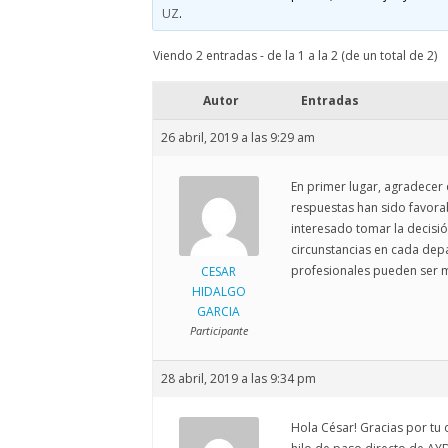
ELECCIONES UZ 2015
UZ
.
FEMINISMO E IGUALDAD
Viendo 2 entradas - de la 1 a la 2 (de un total de 2)
ESTATUTOS
Autor
Entradas
26 abril, 2019 a las 9:29 am
En primer lugar, agradecer 
respuestas han sido favorab
interesado tomar la decisi
circunstancias en cada depa
profesionales pueden ser 
CESAR
HIDALGO
GARCIA
Participante
28 abril, 2019 a las 9:34 pm
Hola César! Gracias por tu