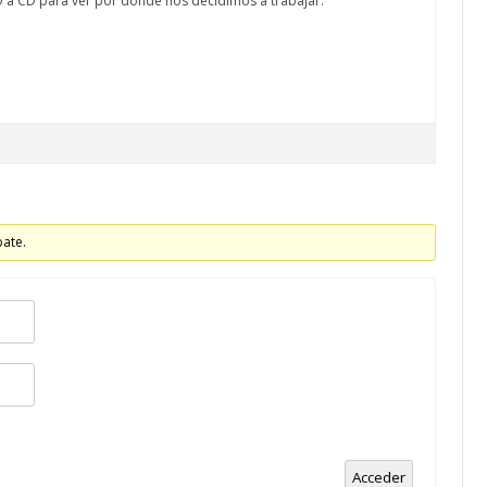
D a CD para ver por dónde nos decidimos a trabajar.
bate.
Acceder