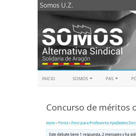
Somos U.Z.
INICIO
SOMOS
PAS
PD
REPRESENTANTES SOMOS PTGAS
GUÍA LABORAL D
2023
Concurso de méritos 
MESA DE PAS
REPRESENTANTES SOMOS PDI
Inicio
›
Foros
›
Foro para Profesores Ayudantes Doc
ELECCIONES SINDICALES 2023
Este debate tiene 1 respuesta, 2 mensajes y ha sid