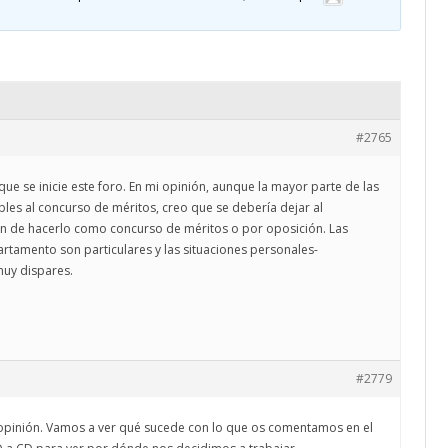
CALENDARIO
ACTUALIDAD
AFILIACIÓN
PUBLICACIONES
IMÁGENES FEMINISTAS
#2765
MUJERES DE LA INTERSINDICAL
que se inicie este foro. En mi opinión, aunque la mayor parte de las
les al concurso de méritos, creo que se debería dejar al
ón de hacerlo como concurso de méritos o por oposición. Las
rtamento son particulares y las situaciones personales-
muy dispares.
#2779
 opinión. Vamos a ver qué sucede con lo que os comentamos en el