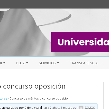
Saltar
al
I
PLUZ
SERVICIOS
TRANSPARENCIA
contenido
EL PAS
MESA DE PDI
PERSONAL DE LIMPIEZA UZ (PLUZ)
FAQ
o concurso oposición
FOROS
FORO GENERAL
ELECCIONES S
tores
›
Concurso de méritos o concurso oposición
LISTAS DE CORREO
o actualizado por última vez el
hace 7 años, 3 meses
por
SOMOS