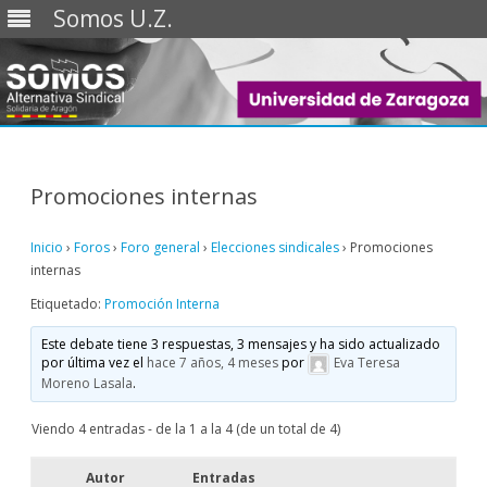
Somos U.Z.
Saltar
al
contenido
Promociones internas
Inicio
›
Foros
›
Foro general
›
Elecciones sindicales
›
Promociones
internas
Etiquetado:
Promoción Interna
Este debate tiene 3 respuestas, 3 mensajes y ha sido actualizado
por última vez el
hace 7 años, 4 meses
por
Eva Teresa
Moreno Lasala
.
Viendo 4 entradas - de la 1 a la 4 (de un total de 4)
Autor
Entradas