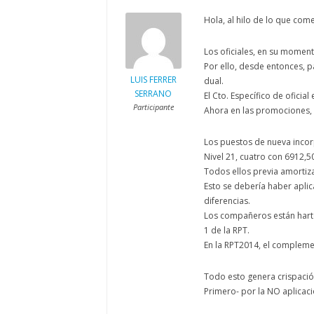
Hola, al hilo de lo que com
Los oficiales, en su momen
Por ello, desde entonces, p
LUIS FERRER
dual.
SERRANO
El Cto. Específico de oficia
Participante
Ahora en las promociones,
Los puestos de nueva incorp
Nivel 21, cuatro con 6912,5
Todos ellos previa amortiz
Esto se debería haber apli
diferencias.
Los compañeros están harto
1 de la RPT.
En la RPT2014, el complemen
Todo esto genera crispació
Primero- por la NO aplicaci