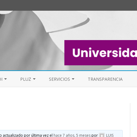
Saltar
al
I
PLUZ
SERVICIOS
TRANSPARENCIA
contenido
EL PAS
MESA DE PDI
PERSONAL DE LIMPIEZA UZ (PLUZ)
FAQ
FOROS
FORO GENERAL
ELECCIONES S
LISTAS DE CORREO
o actualizado por última vez el
hace 7 años, 5 meses
por
LUIS