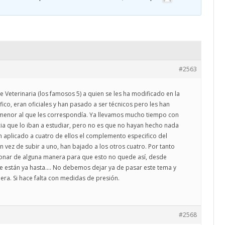
CALENDARIO
ACTUALIDAD
AFILIACIÓN
PUBLICACIONES
IMÁGENES FEMINISTAS
#2563
MUJERES DE LA INTERSINDICAL
e Veterinaria (los famosos 5) a quien se les ha modificado en la
co, eran oficiales y han pasado a ser técnicos pero les han
enor al que les correspondía. Ya llevamos mucho tiempo con
cia que lo iban a estudiar, pero no es que no hayan hecho nada
n aplicado a cuatro de ellos el complemento especifico del
n vez de subir a uno, han bajado a los otros cuatro. Por tanto
onar de alguna manera para que esto no quede así, desde
que están ya hasta…. No debemos dejar ya de pasar este tema y
ra. Si hace falta con medidas de presión.
#2568