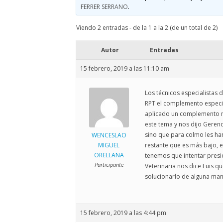
ELECCIONES UZ 2015
FERRER SERRANO
.
FEMINISMO E IGUALDAD
Viendo 2 entradas - de la 1 a la 2 (de un total de 2)
ESTATUTOS
Autor
Entradas
15 febrero, 2019 a las 11:10 am
Los técnicos especialistas d
RPT el complemento especifi
aplicado un complemento m
este tema y nos dijo Geren
sino que para colmo les ha
WENCESLAO
MIGUEL
restante que es más bajo, e
ORELLANA
tenemos que intentar presi
Participante
Veterinaria nos dice Luis 
solucionarlo de alguna mane
15 febrero, 2019 a las 4:44 pm