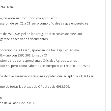
enta Uven:
to, hicieron su promoción y la aprobaron.
asaron de ser C2 a C1, pero como oficiales ya que el puesto es
l es de 6912,50€ y el de los antigüos técnicos es de 8595,30€.
 gerencia sacó varios documentos:
oración de la Fase 1, aparecen los Téc. Esp. Exp. Animal,
0€ y uno con 8595,30€. Jornada C1.
ación de los correspondientes Oficiales Agropecuarios.
cado YA, pero como sabemos se interpuso un recurso, por estas
s de que gerencia los ningunee y piden que se aplique YA, la Fase
to de todas las plazas de Oficial es de 6912,50€.
n:
ón de la Fase 1 de la RPT.