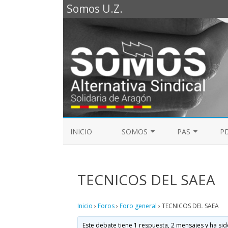
Somos U.Z.
INICIO
SOMOS
PAS
PD
REPRESENTANTES SOMOS PTGAS
GUÍA LABORAL D
2023
TECNICOS DEL SAEA
MESA DE PAS
REPRESENTANTES SOMOS PDI
Inicio
›
Foros
›
Foro general
›
TECNICOS DEL SAEA
ELECCIONES SINDICALES 2023
Este debate tiene 1 respuesta, 2 mensajes y ha sid