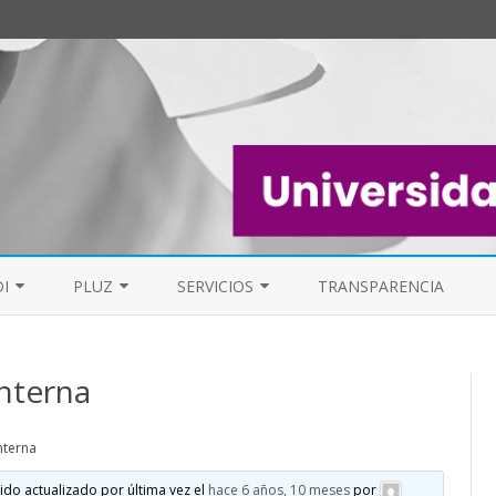
Saltar
al
I
PLUZ
SERVICIOS
TRANSPARENCIA
contenido
EL PAS
MESA DE PDI
PERSONAL DE LIMPIEZA UZ (PLUZ)
FAQ
nterna
FOROS
FORO GENERAL
ELECCIONES S
nterna
LISTAS DE CORREO
ido actualizado por última vez el
hace 6 años, 10 meses
por