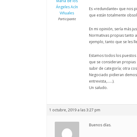
María de los
Ángeles Acín
Es «redundante» que nos p
Viñuales
que están totalmente obsole
Participante
En mi opinión, sería más ju
Normativas propias tanto a
ejemplo, tanto que se les l
Estamos todos los puestos 
que se consideran propias 
subir de categoría; otra co
Negociado pidieran demost
entrevista,……).
Un saludo.
1 octubre, 2019 a las 3:27 pm
Buenos días.