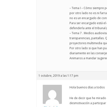
– Tema I – Cómo siempre po
por otro lado no es ni farr
no es un encargado de cons
Para ser encargado está el
defenderla ante el tribunal.
– Tema 7 . Medios audiovisu
transparencias, pantallas. Q
proyectores multimedia que
Por otro lado si que han pu
diariamente en las conserje
Animaros a mandar sugeren
1 octubre, 2019 a las 1:17 pm
Hola buenos días a todos
He de decir que he mirado
desmotivación a participar