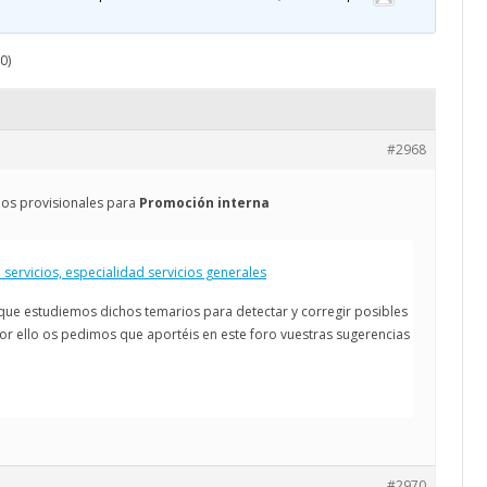
CALENDARIO
ACTUALIDAD
0)
AFILIACIÓN
PUBLICACIONES
IMÁGENES FEMINISTAS
#2968
MUJERES DE LA INTERSINDICAL
ios provisionales para
Promoción interna
 servicios, especialidad servicios generales
ue estudiemos dichos temarios para detectar y corregir posibles
Por ello os pedimos que aportéis en este foro vuestras sugerencias
#2970