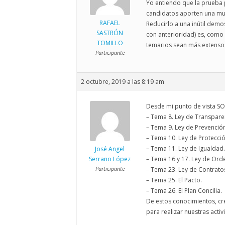
Yo entiendo que la prueba 
candidatos aporten una mu
RAFAEL
Reducirlo a una inútil de
SASTRÓN
con anterioridad) es, como 
TOMILLO
temarios sean más extensos
Participante
2 octubre, 2019 a las 8:19 am
Desde mi punto de vista 
– Tema 8. Ley de Transpare
– Tema 9. Ley de Prevenció
– Tema 10. Ley de Protecci
– Tema 11. Ley de Igualdad.
José Angel
Serrano López
– Tema 16 y 17. Ley de Orde
Participante
– Tema 23. Ley de Contratos
– Tema 25. El Pacto.
– Tema 26. El Plan Concilia.
De estos conocimientos, 
para realizar nuestras activ