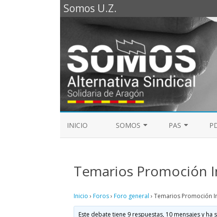
Somos U.Z.
INICIO
SOMOS
PAS
PD
REPRESENTANTES SOMOS PTGAS
GUÍA LABORAL D
2023
Temarios Promoción I
MESA DE PAS
REPRESENTANTES SOMOS PDI
Inicio
›
Foros
›
Foro general
›
Temarios Promoción I
ELECCIONES SINDICALES 2023
Este debate tiene 9 respuestas, 10 mensajes y ha s