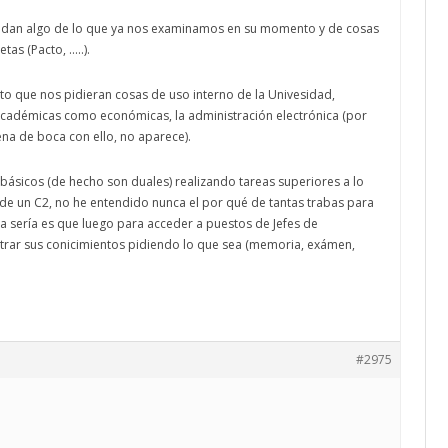
idan algo de lo que ya nos examinamos en su momento y de cosas
tas (Pacto, …..).
sto que nos pidieran cosas de uso interno de la Univesidad,
cadémicas como económicas, la administración electrónica (por
lena de boca con ello, no aparece).
básicos (de hecho son duales) realizando tareas superiores a lo
de un C2, no he entendido nunca el por qué de tantas trabas para
sa sería es que luego para acceder a puestos de Jefes de
rar sus conicimientos pidiendo lo que sea (memoria, exámen,
#2975