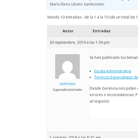
ELECCIONES UZ 2015
María Elena Ubieto Sambonete
.
FEMINISMO E IGUALDAD
Viendo 10 entradas - de la 1 a la 10 (de un total de 1
ESTATUTOS
Autor
Entradas
30 septiembre, 2019 a las 1:39 pm
Se han publicado los temar
Escala Administrativa
Técnicos Especialistas de
somosuz
Desde Gerencia nos piden q
Superadministrador
errores o inconsistencias. 
al respecto.
1 octubre, 2019 a las 8:42 am