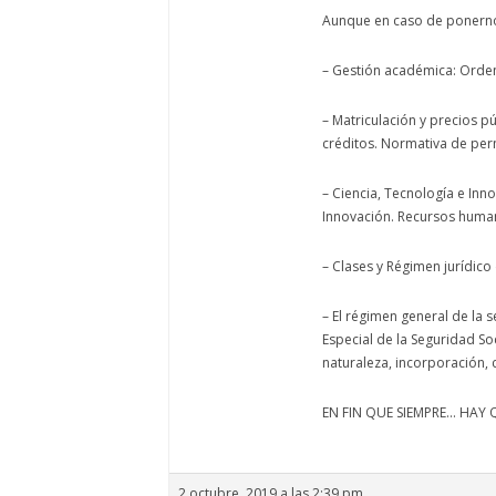
Aunque en caso de ponerno
– Gestión académica: Orden
– Matriculación y precios p
créditos. Normativa de per
– Ciencia, Tecnología e Inn
Innovación. Recursos human
– Clases y Régimen jurídico
– El régimen general de la s
Especial de la Seguridad So
naturaleza, incorporación, 
EN FIN QUE SIEMPRE… HAY Q
2 octubre, 2019 a las 2:39 pm