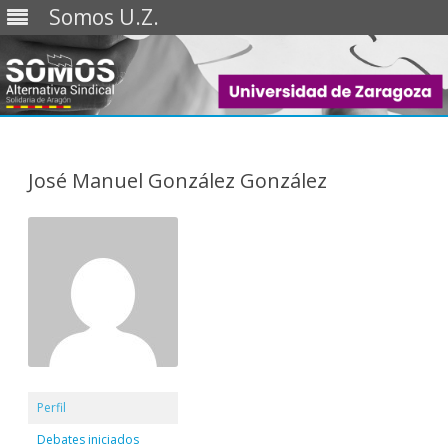
Somos U.Z.
Saltar
al
contenido
José Manuel González González
Perfil
Debates iniciados