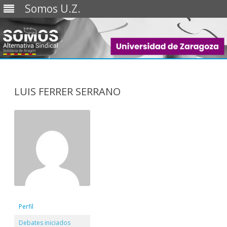
Somos U.Z.
Saltar
al
contenido
LUIS FERRER SERRANO
Perfil
Debates iniciados