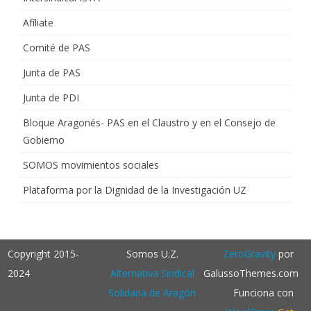
Afíliate
Comité de PAS
Junta de PAS
Junta de PDI
Bloque Aragonés- PAS en el Claustro y en el Consejo de
Gobierno
SOMOS movimientos sociales
Plataforma por la Dignidad de la Investigación UZ
Copyright 2015-
Somos U.Z.
ZeroGravity
por
2024
Alternativa Sindical
GalussoThemes.com
Solidaria de Aragón
Funciona con