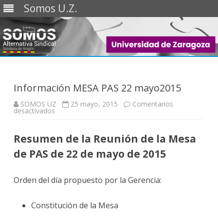
Somos U.Z.
Saltar
al
contenido
Información MESA PAS 22 mayo2015
SOMOS UZ
25 mayo, 2015
Comentarios
en
desactivados
Información
MESA
PAS
Resumen de la Reunión de la Mesa
22
mayo2015
de PAS de 22 de mayo de 2015
Orden del día propuesto por la Gerencia:
Constitución de la Mesa