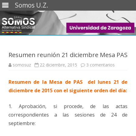
Somos U.Z.
Saltar
al
contenido
Resumen reunión 21 diciembre Mesa PAS
en
somosuz
22 diciembre, 2015
3 comentarios
Resumen
reunión
21
Resumen de la Mesa de PAS del lunes 21 de
diciembre
Mesa
diciembre de 2015 con el siguiente orden del día:
PAS
1. Aprobación, si procede, de las actas
correspondientes a las sesiones de 24 de
septiembre: