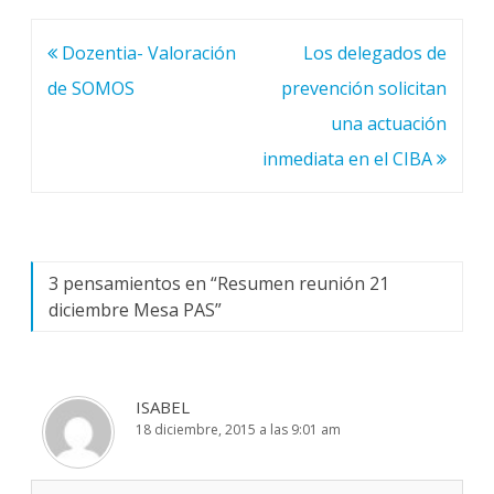
Navegación
Dozentia- Valoración
Los delegados de
de
de SOMOS
prevención solicitan
entradas
una actuación
inmediata en el CIBA
3 pensamientos en “
Resumen reunión 21
diciembre Mesa PAS
”
ISABEL
18 diciembre, 2015 a las 9:01 am