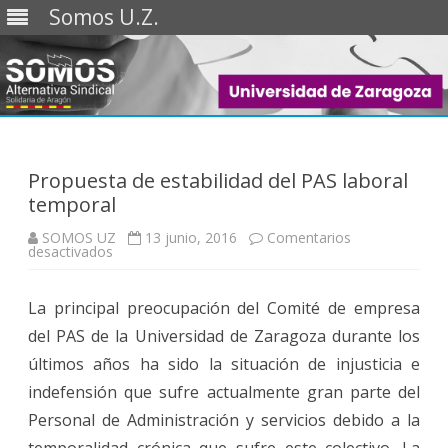
Somos U.Z.
Saltar
al
contenido
Propuesta de estabilidad del PAS laboral
temporal
SOMOS UZ
13 junio, 2016
Comentarios
en
desactivados
Propuesta
de
estabilidad
La principal preocupación del Comité de empresa
del
PAS
del PAS de la Universidad de Zaragoza durante los
laboral
temporal
últimos años ha sido la situación de injusticia e
indefensión que sufre actualmente gran parte del
Personal de Administración y servicios debido a la
temporalidad crónica que sufre este colectivo. La