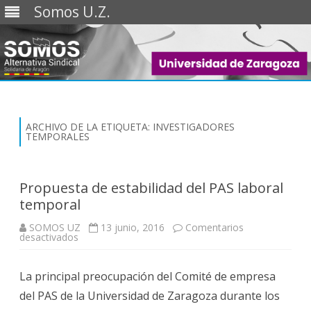
Somos U.Z.
Saltar
al
contenido
ARCHIVO DE LA ETIQUETA:
INVESTIGADORES
TEMPORALES
Propuesta de estabilidad del PAS laboral
temporal
SOMOS UZ
13 junio, 2016
Comentarios
en
desactivados
Propuesta
de
estabilidad
La principal preocupación del Comité de empresa
del
PAS
del PAS de la Universidad de Zaragoza durante los
laboral
temporal