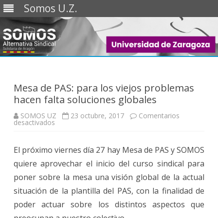
Somos U.Z.
Saltar
al
contenido
Mesa de PAS: para los viejos problemas
hacen falta soluciones globales
SOMOS UZ
23 octubre, 2017
Comentarios
en
desactivados
Mesa
de
PAS:
El próximo viernes día 27 hay Mesa de PAS y SOMOS
para
los
quiere aprovechar el inicio del curso sindical para
viejos
problemas
poner sobre la mesa una visión global de la actual
hacen
falta
situación de la plantilla del PAS, con la finalidad de
soluciones
globales
poder actuar sobre los distintos aspectos que
preocupan a nuestro colectivo.