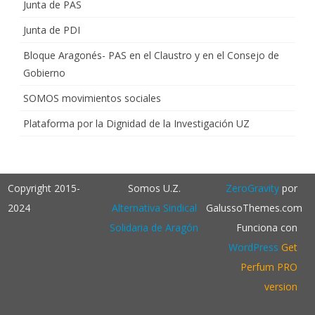
Junta de PAS
Junta de PDI
Bloque Aragonés- PAS en el Claustro y en el Consejo de
Gobierno
SOMOS movimientos sociales
Plataforma por la Dignidad de la Investigación UZ
Copyright 2015-
Somos U.Z.
ZeroGravity
por
2024
Alternativa Sindical
GalussoThemes.com
Solidaria de Aragón
Funciona con
WordPress
Get
Perfum PRO
version