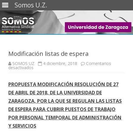
Somos U.Z.
Saltar
al
contenido
Modificación listas de espera
SOMOS UZ
4 diciembre, 2018
Comentarios
en
desactivados
Modificación
listas
de
PROPUESTA MODIFICACIÓN RESOLUCIÓN DE 27
espera
DE ABRIL DE 2018, DE LA UNIVERSIDAD DE
ZARAGOZA, POR LA QUE SE REGULAN LAS LISTAS
DE ESPERA PARA CUBRIR PUESTOS DE TRABAJO
POR PERSONAL TEMPORAL DE ADMINISTRACIÓN
Y SERVICIOS