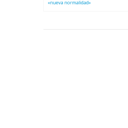
de
«nueva normalidad»
entradas