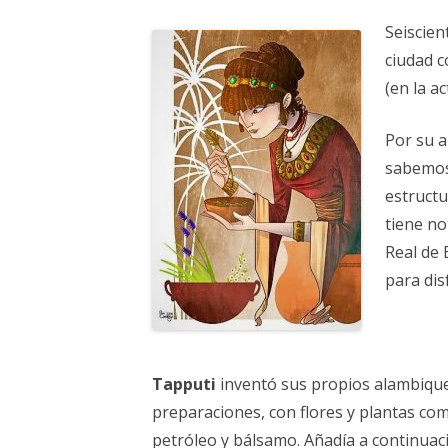
ELECCIONES UZ 2015
Seiscie
FEMINISMO E IGUALDAD
ciudad c
ESTATUTOS
(en la a
Por su a
sabemos
estructu
tiene no
Real de 
para dis
Tapputi
inventó sus propios alambiques
preparaciones, con flores y plantas c
petróleo y bálsamo. Añadía a continuació