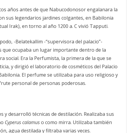
Ciencia
de
CALENDARIO
ntos años antes de que Nabucodonosor engalanara la
Mujeres.Tapputi-
Belatekallim,
ACTUALIDAD
on sus legendarios jardines colgantes, en Babilonia
la
AFILIACIÓN
primera
ctual Irak), en torno al año 1200 a. C vivió Tapputi.
PUBLICACIONES
química
de
la
IMÁGENES FEMINISTAS
Historia.
podo, -Belatekallim -“supervisora del palacio”-
 que ocupaba un lugar importante dentro de la
MUJERES DE LA INTERSINDICAL
ra social. Era la Perfumista, la primera de la que se
ticia, y dirigió el laboratorio de cosméticos del Palacio
Babilonia. El perfume se utilizaba para uso religioso y
frute personal de personas poderosas.
 y desarrolló técnicas de destilación. Realizaba sus
omo
Cyperus calamus
o como mirra. Utilizaba también
n, agua destilada y filtraba varias veces.