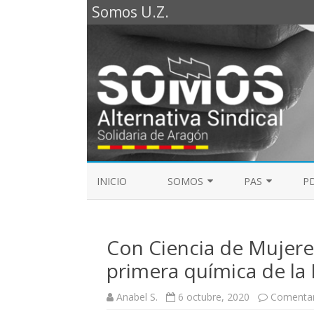
Somos U.Z.
INICIO
SOMOS
PAS
PD
REPRESENTANTES SOMOS PTGAS
GUÍA LABORAL D
2023
Con Ciencia de Mujeres
MESA DE PAS
REPRESENTANTES SOMOS PDI
primera química de la 
ELECCIONES SINDICALES 2023
Anabel S.
6 octubre, 2020
Comentar