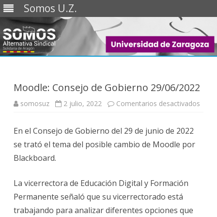
Somos U.Z.
Saltar
al
contenido
Moodle: Consejo de Gobierno 29/06/2022
en
somosuz
2 julio, 2022
Comentarios desactivados
Mood
Cons
de
En el Consejo de Gobierno del 29 de junio de 2022
Gobi
29/0
se trató el tema del posible cambio de Moodle por
Blackboard.
La vicerrectora de Educación Digital y Formación
Permanente señaló que su vicerrectorado está
trabajando para analizar diferentes opciones que