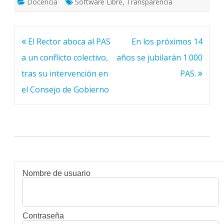
Docencia
Software Libre
,
Transparencia
Navegación
El Rector aboca al PAS
En los próximos 14
de
a un conflicto colectivo,
años se jubilarán 1.000
entradas
tras su intervención en
PAS.
el Consejo de Gobierno
Nombre de usuario
Contraseña