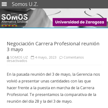
Somos U.Z.
Saltar
al
contenido
Negociación Carrera Profesional reunión
3 mayo
SOMOS UZ
4 mayo, 2023
Comentarios
en
desactivados
Negociación
Carrera
Profesional
En la pasada reunión del 3 de mayo, la Gerencia nos
reunión
3
volvió a presentar unas cantidades con las que
mayo
hacer frente a la puesta en marcha de la Carrera
Profesional. Te presentamos la comparativa de la
reunión del día 28 y la del 3 de mayo.