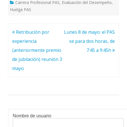
Carrera Profesional PAS
,
Evaluación del Desempeño
,
Huelga PAS
Navegación
Retribución por
Lunes 8 de mayo: el PAS
de
experiencia
se para dos horas, de
entradas
(anteriormente premio
7:45 a 9:45h
de jubilación) reunión 3
mayo
Nombre de usuario