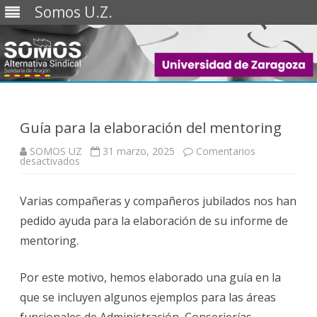
Somos U.Z.
Saltar
al
contenido
Guía para la elaboración del mentoring
SOMOS UZ
31 marzo, 2025
Comentarios
en
desactivados
Guía
para
la
Varias compañeras y compañeros jubilados nos han
elaboración
del
pedido ayuda para la elaboración de su informe de
mentoring
mentoring.
Por este motivo, hemos elaborado una guía en la
que se incluyen algunos ejemplos para las áreas
funcionales de Administración, Conserjerías,