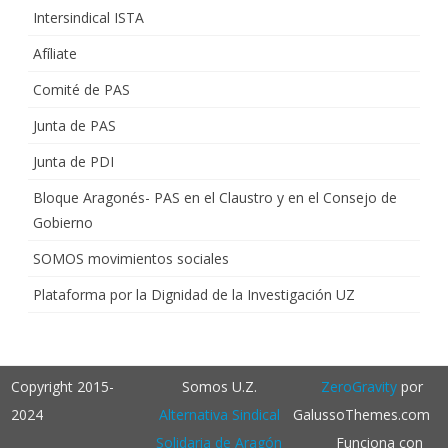
Intersindical ISTA
Afíliate
Comité de PAS
Junta de PAS
Junta de PDI
Bloque Aragonés- PAS en el Claustro y en el Consejo de
Gobierno
SOMOS movimientos sociales
Plataforma por la Dignidad de la Investigación UZ
Copyright 2015-
Somos U.Z.
ZeroGravity
por
2024
Alternativa Sindical
GalussoThemes.com
Solidaria de Aragón
Funciona con