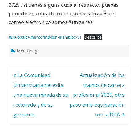
2025 , si tienes alguna duda al respecto, puedes
ponerte en contacto con nosotros a través del
correo electrónico somos@unizar.es.
guia-basica-mentoring-con-ejemplos-v1
Descarga
Mentoring
Navegación
La Comunidad
Actualización de los
de
Universitaria necesita
tramos de carrera
entradas
una nueva mirada de su
profesional 2025, otro
rectorado y de su
paso en la equiparación
gobierno.
con la DGA.