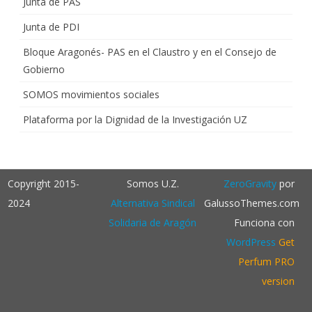
Junta de PAS
Junta de PDI
Bloque Aragonés- PAS en el Claustro y en el Consejo de
Gobierno
SOMOS movimientos sociales
Plataforma por la Dignidad de la Investigación UZ
Copyright 2015-
Somos U.Z.
ZeroGravity
por
2024
Alternativa Sindical
GalussoThemes.com
Solidaria de Aragón
Funciona con
WordPress
Get
Perfum PRO
version