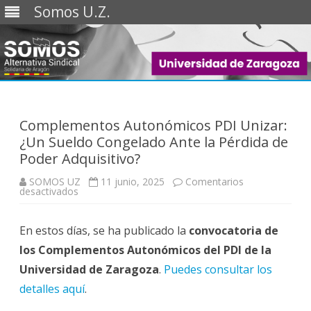
Somos U.Z.
Saltar
al
contenido
Complementos Autonómicos PDI Unizar:
¿Un Sueldo Congelado Ante la Pérdida de
Poder Adquisitivo?
SOMOS UZ
11 junio, 2025
Comentarios
en
desactivados
Complementos
Autonómicos
PDI
En estos días, se ha publicado la
Unizar:
convocatoria de
¿Un
los Complementos Autonómicos del PDI de la
Sueldo
Congelado
Universidad de Zaragoza
Ante
.
Puedes consultar los
la
detalles aquí
Pérdida
.
de
Poder