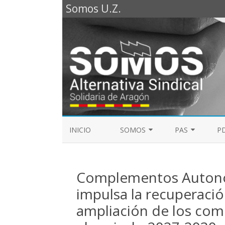
Somos U.Z.
INICIO
SOMOS
PAS
PD
REPRESENTANTES SOMOS PTGAS
GUÍA LABORAL D
2023
Complementos Autonó
MESA DE PAS
REPRESENTANTES SOMOS PDI
impulsa la recuperació
ampliación de los co
ELECCIONES SINDICALES 2023