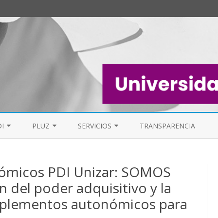
Saltar
al
I
PLUZ
SERVICIOS
TRANSPARENCIA
contenido
EL PAS
MESA DE PDI
PERSONAL DE LIMPIEZA UZ (PLUZ)
FAQ
micos PDI Unizar: SOMOS
FOROS
n del poder adquisitivo y la
FORO GENERAL
ELECCIONES S
mplementos autonómicos para
LISTAS DE CORREO