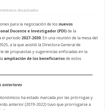
CALENDARIO
en
mentarios desactivados
ACTUALIDAD
Complementos
AFILIACIÓN
Autonómicos
PDI
PUBLICACIONES
iones para la negociación de los
Unizar: SOMOS
nuevos
impulsa
onal Docente e Investigador (PDI)
la
de la
IMÁGENES FEMINISTAS
recuperación
 el periodo
2027-2030
del
. En una reunión de la mesa del
poder
MUJERES DE LA INTERSINDICAL
025, a la que asistió la Directora General de
adquisitivo
y
ie de propuestas y sugerencias enfocadas en la
la
ampliación
la
ampliación de los beneficiarios
de
de estos
los
complementos
autonómicos
para
el
periodo
2027-
s anteriores
2030.
utonómicos ha estado marcada por las prórrogas y
uerdo anterior (2019-2022) tuvo que prorrogarse a