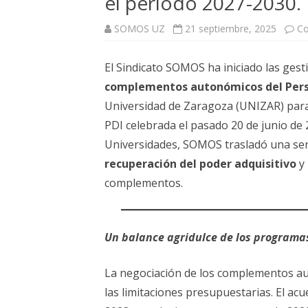
el periodo 2027-2030.
ELECCIONES UZ 2015
SOMOS UZ
21 septiembre, 2025
Co
FEMINISMO E IGUALDAD
ESTATUTOS
El Sindicato SOMOS ha iniciado las gest
complementos
autonómicos del Pers
Universidad de Zaragoza (UNIZAR) para
PDI celebrada el pasado 20 de junio de 2
Universidades, SOMOS trasladó una ser
recuperación del poder adquisitivo
y 
complementos.
Un balance agridulce de los programa
La negociación de los complementos a
las limitaciones presupuestarias. El ac