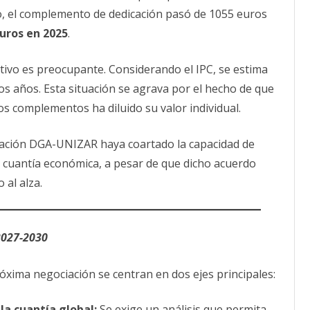
o, el complemento de dedicación pasó de 1055 euros
uros en 2025
.
tivo es preocupante. Considerando el IPC, se estima
os años. Esta situación se agrava por el hecho de que
s complementos ha diluido su valor individual.
ciación DGA-UNIZAR haya coartado la capacidad de
la cuantía económica, a pesar de que dicho acuerdo
 al alza.
2027-2030
xima negociación se centran en dos ejes principales:
la cuantía global:
Se exige un análisis que permita