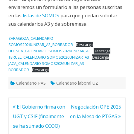
enviaremos un formulario a las personas suscritas
en las
listas de SOMOS
para que puedan solicitar
sus calendarios A3 y de sobremesa .
ZARAGOZA_CALENDARIO
SOMOS2026UNIZAR_A3_BORRADOR
Descarga
HUESCA_CALENDARIO SOMOS2026UNIZAR_A3
Descarga
TERUEL_CALENDARIO SOMOS2026UNIZAR_A3
Descarga
JACA_CALENDARIO SOMOS2026UNIZAR_A3 –
BORRADOR
Descarga
Calendario PAS
Calendario laboral UZ
Navegación
El Gobierno firma con
Negociación OPE 2025
de
UGT y CSIF (finalmente
en la Mesa de PTGAS
entradas
se ha sumado CCOO)