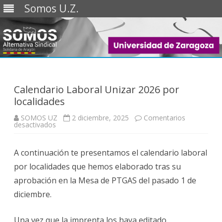
Somos U.Z.
Saltar
al
contenido
Calendario Laboral Unizar 2026 por
localidades
SOMOS UZ
2 diciembre, 2025
Comentarios
en
desactivados
Calendario
Laboral
Unizar
A continuación te presentamos el calendario laboral
2026
por
por localidades que hemos elaborado tras su
localidades
aprobación en la Mesa de PTGAS del pasado 1 de
diciembre.
Una vez que la imprenta los haya editado