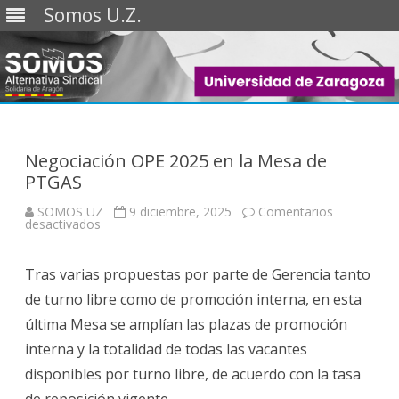
Somos U.Z.
Saltar
al
contenido
Negociación OPE 2025 en la Mesa de
PTGAS
SOMOS UZ
9 diciembre, 2025
Comentarios
en
desactivados
Negociación
OPE
2025
Tras varias propuestas por parte de Gerencia tanto
en
la
de turno libre como de promoción interna, en esta
Mesa
de
última Mesa se amplían las plazas de promoción
PTGAS
interna y la totalidad de todas las vacantes
disponibles por turno libre, de acuerdo con la tasa
de reposición vigente.