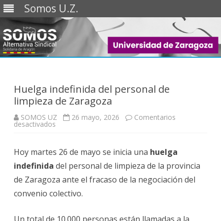
Somos U.Z.
Saltar
al
contenido
Huelga indefinida del personal de
limpieza de Zaragoza
SOMOS UZ
26 mayo, 2026
Comentarios
en
desactivados
Huelga
indefinida
del
Hoy martes 26 de mayo se inicia una
personal
huelga
de
indefinida
limpieza
del personal de limpieza de la provincia
de
de Zaragoza ante el fracaso de la negociación del
Zaragoza
convenio colectivo.
Un total de 10.000 personas están llamadas a la