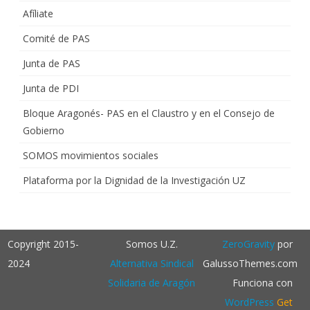
Afíliate
Comité de PAS
Junta de PAS
Junta de PDI
Bloque Aragonés- PAS en el Claustro y en el Consejo de
Gobierno
SOMOS movimientos sociales
Plataforma por la Dignidad de la Investigación UZ
Copyright 2015-
Somos U.Z.
ZeroGravity
por
2024
Alternativa Sindical
GalussoThemes.com
Solidaria de Aragón
Funciona con
WordPress
Get