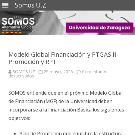
Somos U.Z.
Saltar
al
contenido
Modelo Global Financiación y PTGAS II-
Promoción y RPT
SOMOS UZ
29 mayo, 2026
Comentarios
en
desactivados
Modelo
Global
Financiación
SOMOS entiende que en el próximo Modelo Global
y
PTGAS
de Financiación (MGF) de la Universidad deben
II-
Promoción
incorporarse a la Financiación Básica los siguientes
y
RPT
objetivos:
Plan de Promoción que equilibre la estructura