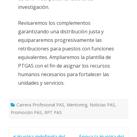
investigación.
Revisaremos los complementos
garantizando una distribución justa y
equipararemos progresivamente las
retribuciones para puestos con funciones
equivalentes. Ampliaremos la plantilla de
PTGAS con el fin de asignar los recursos
humanos necesarios para fortalecer las
unidades y servicios.
Carrera Profesional PAS
,
Mentoring
,
Noticias PAS
,
Promoción PAS
,
RPT PAS
Navegación
Huelga indefinida del
Apoya la Huelga del