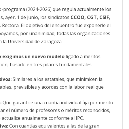
sindical
unitario
CALENDARIO
ato-programa (2024-2026) que regula actualmente los
tras
la
ACTUALIDAD
 ayer, 1 de junio, los sindicatos
reunión
CCOO, CGT, CSIF,
AFILIACIÓN
con
 Rectora. El objetivo del encuentro fue exponerle el
PUBLICACIONES
la
Rectora
yamos, por unanimidad, todas las organizaciones
sobre
IMÁGENES FEMINISTAS
Complementos
n la Universidad de Zaragoza.
Retributivos
del
MUJERES DE LA INTERSINDICAL
PDI.
 exigimos un nuevo modelo
ligado a méritos
ación, basado en tres pilares fundamentales:
sivos:
Similares a los estatales, que minimicen la
ables, previsibles y acordes con la labor real que
:
Que garantice una cuantía individual fija por mérito
ar el número de profesores o méritos reconocidos,
 actualice anualmente conforme al IPC.
iva:
Con cuantías equivalentes a las de la gran