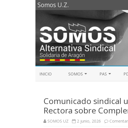
Somos U.Z.
INICIO
SOMOS
PAS
PD
REPRESENTANTES SOMOS PTGAS
GUÍA LABORAL D
2023
Comunicado sindical un
MESA DE PAS
REPRESENTANTES SOMOS PDI
Rectora sobre Complem
ELECCIONES SINDICALES 2023
SOMOS UZ
2 junio, 2026
Comentari