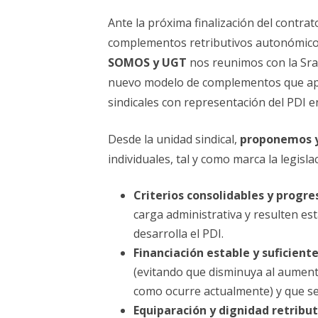
ELECCIONES UZ 2015
Ante la próxima finalización del contr
FEMINISMO E IGUALDAD
complementos retributivos autonómicos,
SOMOS y UGT
ESTATUTOS
nos reunimos con la Sra.
nuevo modelo de complementos que apo
sindicales con representación del PDI e
Desde la unidad sindical,
proponemos y
individuales, tal y como marca la legisl
Criterios consolidables y progre
carga administrativa y resulten est
desarrolla el PDI.
Financiación estable y suficiente
(evitando que disminuya al aument
como ocurre actualmente) y que se
Equiparación y dignidad retribut