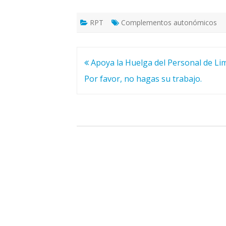
RPT
Complementos autonómicos
Navegación
Apoya la Huelga del Personal de Li
de
Por favor, no hagas su trabajo.
entradas