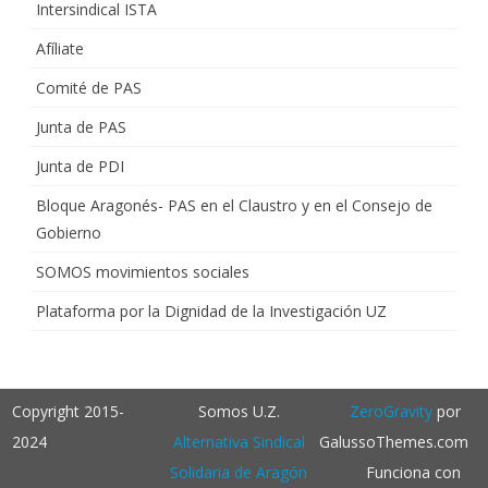
Intersindical ISTA
Afíliate
Comité de PAS
Junta de PAS
Junta de PDI
Bloque Aragonés- PAS en el Claustro y en el Consejo de
Gobierno
SOMOS movimientos sociales
Plataforma por la Dignidad de la Investigación UZ
Copyright 2015-
Somos U.Z.
ZeroGravity
por
2024
Alternativa Sindical
GalussoThemes.com
Solidaria de Aragón
Funciona con