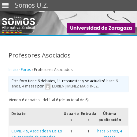
Somos U.Z.
Saltar
al
contenido
Profesores Asociados
Inicio
›
Foros
›
Profesores Asociados
Este foro tiene 6 debates, 11 respuestas y se actualizó
hace 6
años, 4 meses
por
LORIEN JIMENEZ MARTINEZ
.
Viendo 6 debates - del 1 al 6 (de un total de 6)
Debate
Usuario
Entrada
Última
s
s
publicación
COVID-19, Asociados y ERTEs
1
1
hace 6 años, 4