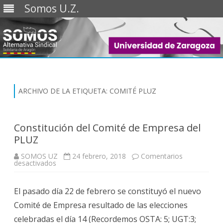
Somos U.Z.
Saltar
al
contenido
ARCHIVO DE LA ETIQUETA:
COMITÉ PLUZ
Constitución del Comité de Empresa del
PLUZ
SOMOS UZ
24 febrero, 2018
Comentarios
en
desactivados
Constitución
del
Comité
El pasado día 22 de febrero se constituyó el nuevo
de
Empresa
Comité de Empresa resultado de las elecciones
del
PLUZ
celebradas el día 14 (Recordemos OSTA: 5; UGT:3;