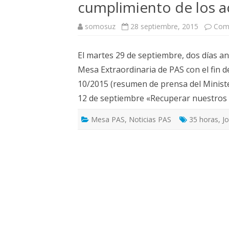
cumplimiento de los a
ELECCIONES UZ 2015
FEMINISMO E IGUALDAD
somosuz
28 septiembre, 2015
Come
ESTATUTOS
El martes 29 de septiembre, dos días a
Mesa Extraordinaria de PAS con el fin de
10/2015 (resumen de prensa del Ministe
12 de septiembre «Recuperar nuestros 
Mesa PAS
,
Noticias PAS
35 horas
,
J