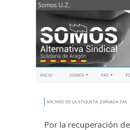
Somos U.Z.
INICIO
SOMOS
PAS
PD
REPRESENTANTES SOMOS PTGAS
GUÍA LABORAL D
2023
MESA DE PAS
ARCHIVO DE LA ETIQUETA:
JORNADA PAS
REPRESENTANTES SOMOS PDI
ELECCIONES SINDICALES 2023
Por la recuperación de 