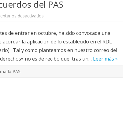
cuerdos del PAS
CALENDARIO
ACTUALIDAD
en
ntarios desactivados
AFILIACIÓN
Por
la
PUBLICACIONES
recuperación
ntes de entrar en octubre, ha sido convocada una
de
las
IMÁGENES FEMINISTAS
 acordar la aplicación de lo establecido en el RDL
35
horas
rio) . Tal y como planteamos en nuestro correo del
y
MUJERES DE LA INTERSINDICAL
el
derechos» no es de recibo que, tras un…
cumplimiento
Leer más »
de
los
acuerdos
ornada PAS
del
PAS