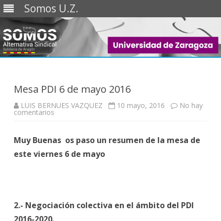
Somos U.Z.
Saltar
al
contenido
Mesa PDI 6 de mayo 2016
LUIS BERNUES VAZQUEZ
10 mayo, 2016
No hay
en
comentarios
Mesa
PDI
6
Muy Buenas os paso un resumen de la mesa de
de
mayo
este viernes 6 de mayo
2016
2.- Negociación colectiva en el ámbito del PDI
2016-2020.