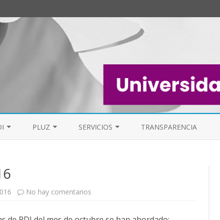
Saltar
al
I
PLUZ
SERVICIOS
TRANSPARENCIA
contenido
EL PAS
MESA DE PDI
PERSONAL DE LIMPIEZA UZ (PLUZ)
FAQ
16
FOROS
FORO GENERAL
ELECCIONES S
en
2016
No hay comentarios
Mesas
PDI
LISTAS DE CORREO
octubre
s de PDI del mes de octubre se han abordado:
2016