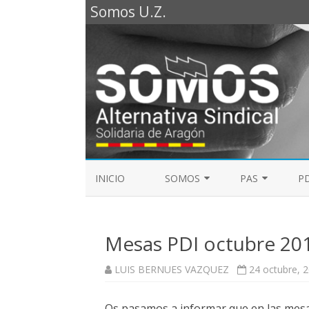
Somos U.Z.
INICIO
SOMOS
PAS
PD
REPRESENTANTES SOMOS PTGAS
GUÍA LABORAL D
2023
Mesas PDI octubre 20
MESA DE PAS
REPRESENTANTES SOMOS PDI
LUIS BERNUES VAZQUEZ
24 octubre, 
ELECCIONES SINDICALES 2023
Os pasamos a informar que en las mesa