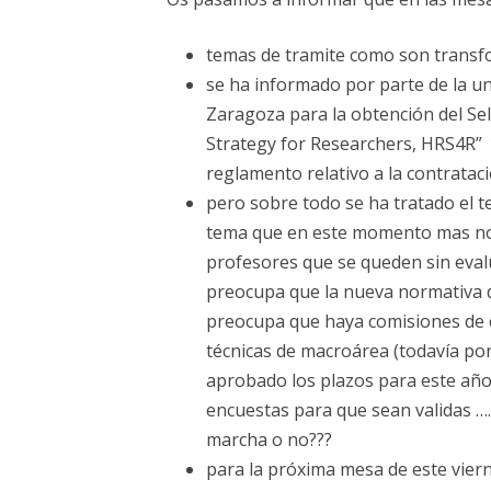
ELECCIONES UZ 2015
FEMINISMO E IGUALDAD
temas de tramite como son transf
se ha informado por parte de la un
ESTATUTOS
Zaragoza para la obtención del S
Strategy for Researchers, HRS4R” y
reglamento relativo a la contratac
pero sobre todo se ha tratado el t
tema que en este momento mas no
profesores que se queden sin eval
preocupa que la nueva normativa de
preocupa que haya comisiones de c
técnicas de macroárea (todavía po
aprobado los plazos para este año
encuestas para que sean validas …
marcha o no???
para la próxima mesa de este vier