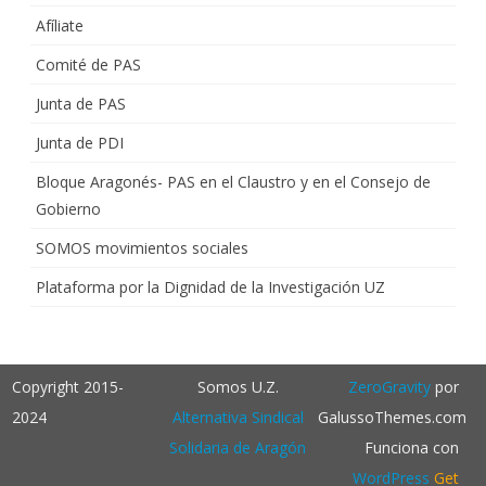
Afíliate
Comité de PAS
Junta de PAS
Junta de PDI
Bloque Aragonés- PAS en el Claustro y en el Consejo de
Gobierno
SOMOS movimientos sociales
Plataforma por la Dignidad de la Investigación UZ
Copyright 2015-
Somos U.Z.
ZeroGravity
por
2024
Alternativa Sindical
GalussoThemes.com
Solidaria de Aragón
Funciona con
WordPress
Get