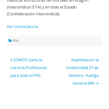
nuestras estructuras territoriales en Aragón
(Intersindical ISTA) y en todo el Estado
(Confederación Intersindical).
Ver convocatoria
8M
Navegación
SOMOS Gana la
Asamblea en la
de
Carrera Profesional
Universidad 27 de
entradas
para todo el PAS
febrero- Huelga
General 8M-