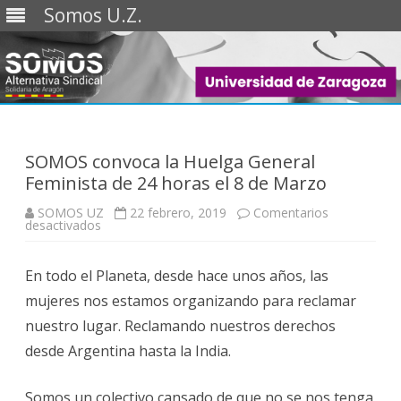
Somos U.Z.
Saltar
al
contenido
SOMOS convoca la Huelga General
Feminista de 24 horas el 8 de Marzo
SOMOS UZ
22 febrero, 2019
Comentarios
en
desactivados
SOMOS
convoca
la
En todo el Planeta, desde hace unos años, las
Huelga
General
mujeres nos estamos organizando para reclamar
Feminista
de
nuestro lugar. Reclamando nuestros derechos
24
horas
desde Argentina hasta la India.
el
8
de
Marzo
Somos un colectivo cansado de que no se nos tenga