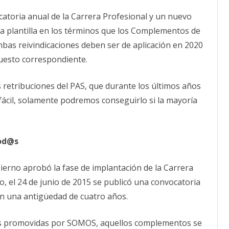
Gerencia
debe
CALENDARIO
catoria anual de la Carrera Profesional y un nuevo
convocar
la
ACTUALIDAD
 plantilla en los términos que los Complementos de
Carrera
AFILIACIÓN
Profesional
as reivindicaciones deben ser de aplicación en 2020
PUBLICACIONES
y
un
puesto correspondiente.
nuevo
IMÁGENES FEMINISTAS
Complemento
de
Formación
 retribuciones del PAS, que durante los últimos años
MUJERES DE LA INTERSINDICAL
fácil, solamente podremos conseguirlo si la mayoría
Tod@s
ierno aprobó la fase de implantación de la Carrera
o, el 24 de junio de 2015 se publicó una convocatoria
an una antigüedad de cuatro años.
ales promovidas por SOMOS, aquellos complementos se