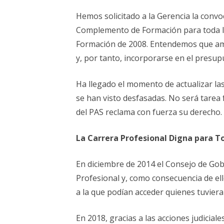
ELECCIONES UZ 2015
Hemos solicitado a la Gerencia la convo
FEMINISMO E IGUALDAD
Complemento de Formación para toda la
Formación de 2008. Entendemos que amb
ESTATUTOS
y, por tanto, incorporarse en el presu
Ha llegado el momento de actualizar las
se han visto desfasadas. No será tarea 
del PAS reclama con fuerza su derecho.
La Carrera Profesional Digna para 
En diciembre de 2014 el Consejo de Gob
Profesional y, como consecuencia de ell
a la que podían acceder quienes tuvier
En 2018, gracias a las acciones judici