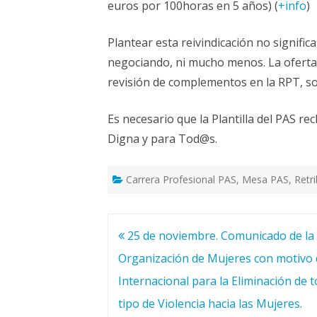
euros por 100horas en 5 años) (
+info
)
Plantear esta reivindicación no signifi
negociando, ni mucho menos. La oferta 
revisión de complementos en la RPT, s
Es necesario que la Plantilla del PAS re
Digna y para Tod@s.
Carrera Profesional PAS
,
Mesa PAS
,
Retr
Navegación
25 de noviembre. Comunicado de la
de
Organización de Mujeres con motivo 
entradas
Internacional para la Eliminación de 
tipo de Violencia hacia las Mujeres.