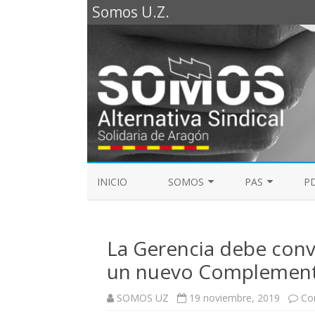
Somos U.Z.
INICIO
SOMOS
PAS
PD
REPRESENTANTES SOMOS PTGAS
GUÍA LABORAL D
2023
La Gerencia debe convo
MESA DE PAS
REPRESENTANTES SOMOS PDI
un nuevo Complement
ELECCIONES SINDICALES 2023
SOMOS UZ
19 noviembre, 2019
Co