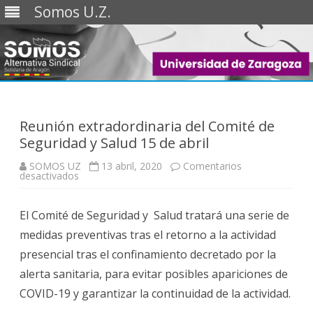
Somos U.Z.
Saltar
al
contenido
Reunión extradordinaria del Comité de
Seguridad y Salud 15 de abril
SOMOS UZ
13 abril, 2020
Comentarios
en
desactivados
Reunión
extradordinaria
del
El Comité de Seguridad y Salud tratará una serie de
Comité
de
medidas preventivas tras el retorno a la actividad
Seguridad
y
presencial tras el confinamiento decretado por la
Salud
15
alerta sanitaria, para evitar posibles apariciones de
de
abril
COVID-19 y garantizar la continuidad de la actividad.