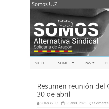
Somos U.Z.
INICIO
SOMOS
PAS
PD
REPRESENTANTES SOMOS PTGAS
GUÍA LABORAL D
2023
Resumen reunión del 
MESA DE PAS
REPRESENTANTES SOMOS PDI
30 de abril
ELECCIONES SINDICALES 2023
SOMOS UZ
30 abril, 2020
Comentar