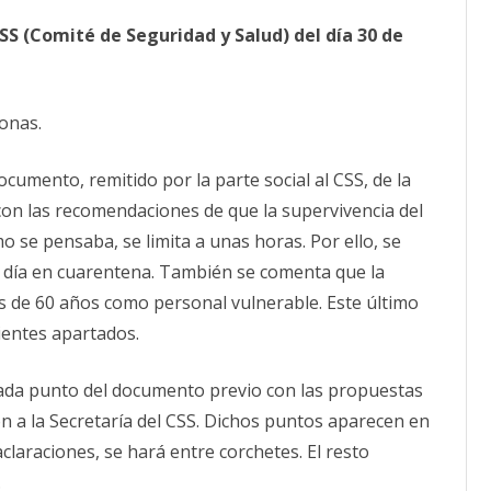
reunión
del
CALENDARIO
 (Comité de Seguridad y Salud) del día 30 de
Comité
de
ACTUALIDAD
Seguridad
AFILIACIÓN
y
PUBLICACIONES
Salud
30
sonas.
de
IMÁGENES FEMINISTAS
abril
ocumento, remitido por la parte social al CSS, de la
MUJERES DE LA INTERSINDICAL
on las recomendaciones de que la supervivencia del
o se pensaba, se limita a unas horas. Por ello, se
 día en cuarentena. También se comenta que la
s de 60 años como personal vulnerable. Este último
ientes apartados.
cada punto del documento previo con las propuestas
n a la Secretaría del CSS. Dichos puntos aparecen en
claraciones, se hará entre corchetes. El resto
.