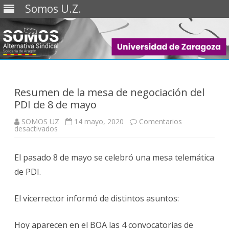
Somos U.Z.
Saltar
al
contenido
Resumen de la mesa de negociación del
PDI de 8 de mayo
SOMOS UZ
14 mayo, 2020
Comentarios
en
desactivados
Resumen
de
la
El pasado 8 de mayo se celebró una mesa telemática
mesa
de
de PDI.
negociación
del
PDI
de
El vicerrector informó de distintos asuntos:
8
de
mayo
Hoy aparecen en el BOA las 4 convocatorias de