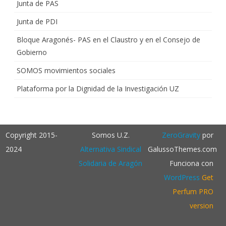
Junta de PAS
Junta de PDI
Bloque Aragonés- PAS en el Claustro y en el Consejo de
Gobierno
SOMOS movimientos sociales
Plataforma por la Dignidad de la Investigación UZ
Copyright 2015-
Somos U.Z.
ZeroGravity
por
2024
Alternativa Sindical
GalussoThemes.com
Solidaria de Aragón
Funciona con
WordPress
Get
Perfum PRO
version