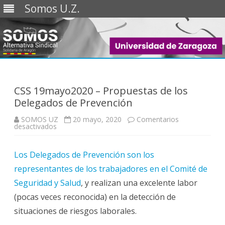
Somos U.Z.
Saltar
al
contenido
CSS 19mayo2020 – Propuestas de los
Delegados de Prevención
SOMOS UZ
20 mayo, 2020
Comentarios
en
desactivados
CSS
19mayo2020
–
Los Delegados de Prevención son los
Propuestas
de
representantes de los trabajadores en el Comité de
los
Delegados
Seguridad y Salud
de
, y realizan una excelente labor
Prevención
(pocas veces reconocida) en la detección de
situaciones de riesgos laborales.