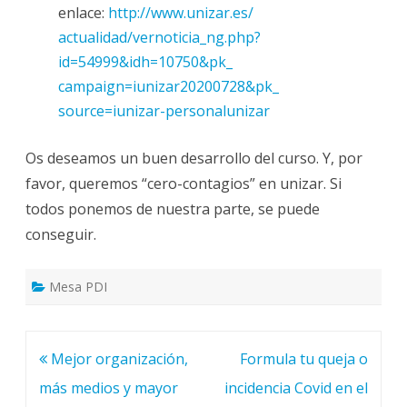
enlace:
http://www.unizar.es/
actualidad/vernoticia_ng.php?
id=54999&idh=10750&pk_
campaign=iunizar20200728&pk_
source=iunizar-personalunizar
Os deseamos un buen desarrollo del curso. Y, por
favor, queremos “cero-contagios” en unizar. Si
todos ponemos de nuestra parte, se puede
conseguir.
Mesa PDI
Navegación
Mejor organización,
Formula tu queja o
de
más medios y mayor
incidencia Covid en el