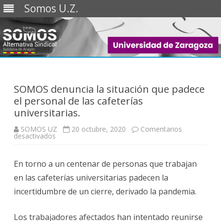
Somos U.Z.
Saltar
al
contenido
SOMOS denuncia la situación que padece
el personal de las cafeterías
universitarias.
SOMOS UZ
20 octubre, 2020
Comentarios
en
desactivados
SOMOS
denuncia
la
En torno a un centenar de personas que trabajan
situación
que
en las cafeterías universitarias padecen la
padece
el
incertidumbre de un cierre, derivado la pandemia.
personal
de
las
cafeterías
Los trabajadores afectados han intentado reunirse
universitarias.