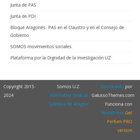
Junta de PAS
Junta de PDI
Bloque Aragonés- PAS en el Claustro y en el Consejo de
Gobierno
SOMOS movimientos sociales
Plataforma por la Dignidad de la Investigación UZ
Copyright 2015-
Somos U.Z.
ZeroGravity
por
2024
Alternativa Sindical
GalussoThemes.com
Solidaria de Aragón
Funciona con
WordPress
Get
Perfum PRO
version