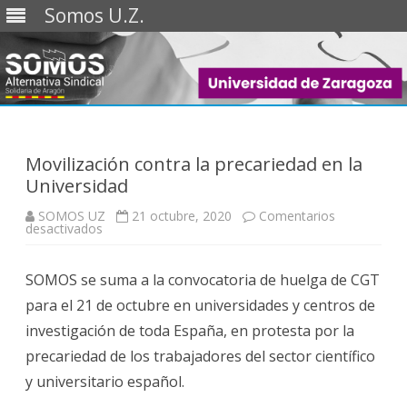
Somos U.Z.
Saltar
al
contenido
Movilización contra la precariedad en la
Universidad
SOMOS UZ
21 octubre, 2020
Comentarios
en
desactivados
Movilización
contra
la
SOMOS se suma a la convocatoria de huelga de CGT
precariedad
en
para el 21 de octubre en universidades y centros de
la
Universidad
investigación de toda España, en protesta por la
precariedad de los trabajadores del sector científico
y universitario español.