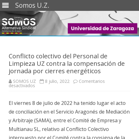
Somos U.Z.
Saltar
al
contenido
Conflicto colectivo del Personal de
Limpieza UZ contra la compensación de
jornada por cierres energéticos
SOMOS UZ
8 julio, 2022
Comentarios
en
desactivados
Conflicto
colectivo
del
El viernes 8 de julio de 2022 ha tenido lugar el acto
Personal
de
de conciliación en el Servicio Aragonés de Mediación
Limpieza
UZ
y Arbitraje (SAMA), entre el Comité de Empresa y
contra
la
Multianau SL, relativo al Conflicto Colectivo
compensación
de
interpuesto por el Comité contra la consigna de la
jornada