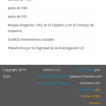
Junta de PAS
Junta de PDI
Bloque Aragonés- PAS en el Claustro y en el Consejo de
Gobierno
SOMOS movimientos sociales
Plataforma por la Dignidad de la Investigación UZ
Copyright 2015-
Somos U.Z.
ZeroGravity
por
2024
Alternativa Sindical
GalussoThemes.com
Solidaria de Aragón
Funciona con
WordPress
Get
Perfum PRO
version