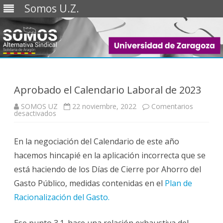
Somos U.Z.
Saltar
al
contenido
Aprobado el Calendario Laboral de 2023
SOMOS UZ
22 noviembre, 2022
Comentarios
en
desactivados
Aprobado
el
Calendario
En la negociación del Calendario de este año
Laboral
de
hacemos hincapié en la aplicación incorrecta que se
2023
está haciendo de los Días de Cierre por Ahorro del
Gasto Público, medidas contenidas en el
Plan de
Racionalización del Gasto.
Ese punto 3.1. hace una relación exhaustiva del