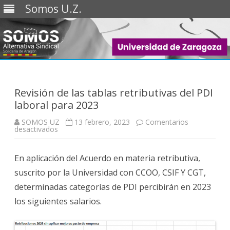
Somos U.Z.
Saltar
al
contenido
Revisión de las tablas retributivas del PDI
laboral para 2023
SOMOS UZ
13 febrero, 2023
Comentarios
en
desactivados
Revisión
de
las
En aplicación del Acuerdo en materia retributiva,
tablas
retributivas
suscrito por la Universidad con CCOO, CSIF Y CGT,
del
PDI
determinadas categorías de PDI percibirán en 2023
laboral
para
los siguientes salarios.
2023